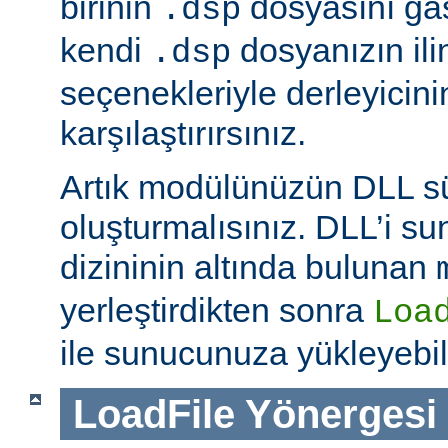
birinin
dosyasını ga
.dsp
kendi
dosyanızın ili
.dsp
seçenekleriyle derleyicinin
karşılaştırırsınız.
Artık modülünüzün DLL 
oluşturmalısınız. DLL’i 
dizininin altında bulunan
yerleştirdikten sonra
Loa
ile sunucunuza yükleyebili
LoadFile
Yönergesi