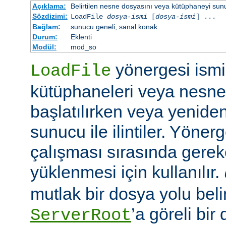
Açıklama:
Belirtilen nesne dosyasını veya kütüphaneyi sunucu 
Sözdizimi:
LoadFile
dosya-ismi
[
dosya-ismi
] ...
Bağlam:
sunucu geneli, sanal konak
Durum:
Eklenti
Modül:
mod_so
yönergesi ismi 
LoadFile
kütüphaneleri veya nesne
başlatılırken veya yeniden
sunucu ile ilintiler. Yöner
çalışması sırasında gerek
yüklenmesi için kullanılır.
mutlak bir dosya yolu belir
’a göreli bir
ServerRoot