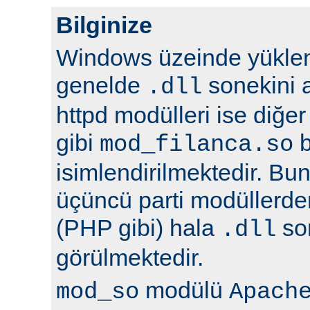
Bilginize
Windows üzeinde yüklene
genelde
sonekini a
.dll
httpd modülleri ise diğer
gibi
b
mod_filanca.so
isimlendirilmektedir. Bunu
üçüncü parti modüllerden
(PHP gibi) hala
son
.dll
görülmektedir.
modülü
mod_so
Apach