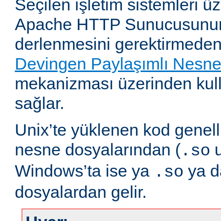
Seçilen işletim sistemleri 
Apache HTTP Sunucusunun
derlenmesini gerektirmeden
Devingen Paylaşımlı Nesn
mekanizması üzerinden kull
sağlar.
Unix’te yüklenen kod genell
nesne dosyalarından (
u
.so
Windows’ta ise ya
ya 
.so
dosyalardan gelir.