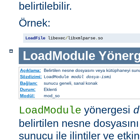
belirtilebilir.
Örnek:
LoadFile
 libexec
/
libxmlparse
.
so
LoadModule
Yönerg
Açıklama:
Belirtilen nesne dosyasını veya kütüphaneyi sunucu 
Sözdizimi:
LoadModule
modül dosya-ismi
Bağlam:
sunucu geneli, sanal konak
Durum:
Eklenti
Modül:
mod_so
yönergesi
LoadModule
d
belirtilen nesne dosyasın
sunucu ile ilintiler ve etki