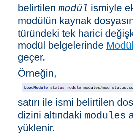
belirtilen
ismiyle e
modül
modülün kaynak dosyası
türündeki tek harici değiş
modül belgelerinde
Modül
geçer.
Örneğin,
LoadModule
status_module
 modules
/
mod_status
.
s
satırı ile ismi belirtilen d
dizini altındaki
a
modules
yüklenir.