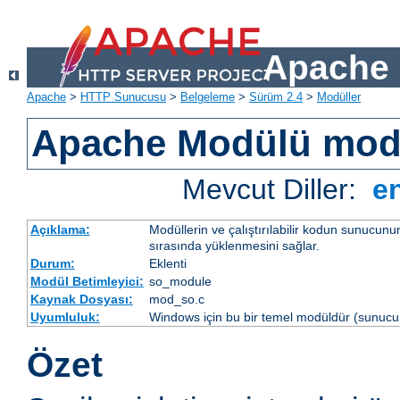
Apache 
Apache
>
HTTP Sunucusu
>
Belgeleme
>
Sürüm 2.4
>
Modüller
Apache Modülü mo
Mevcut Diller:
e
Açıklama:
Modüllerin ve çalıştırılabilir kodun sunucun
sırasında yüklenmesini sağlar.
Durum:
Eklenti
Modül Betimleyici:
so_module
Kaynak Dosyası:
mod_so.c
Uyumluluk:
Windows için bu bir temel modüldür (sunucu 
Özet