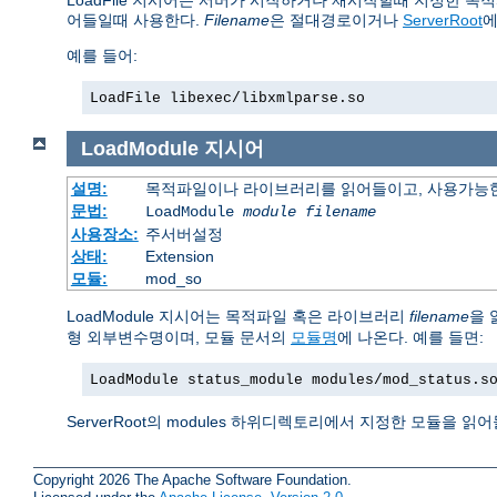
LoadFile 지시어는 서버가 시작하거나 재시작할때 지정한 목적
어들일때 사용한다.
Filename
은 절대경로이거나
ServerRoot
에
예를 들어:
LoadFile libexec/libxmlparse.so
LoadModule
지시어
설명:
목적파일이나 라이브러리를 읽어들이고, 사용가능한
문법:
LoadModule
module filename
사용장소:
주서버설정
상태:
Extension
모듈:
mod_so
LoadModule 지시어는 목적파일 혹은 라이브러리
filename
을 
형 외부변수명이며, 모듈 문서의
모듈명
에 나온다. 예를 들면:
LoadModule status_module modules/mod_status.s
ServerRoot의 modules 하위디렉토리에서 지정한 모듈을 읽
Copyright 2026 The Apache Software Foundation.