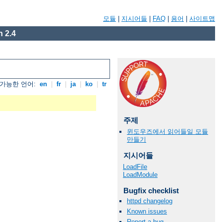
모듈
|
지시어들
|
FAQ
|
용어
|
사이트맵
 2.4
가능한 언어:
en
|
fr
|
ja
|
ko
|
tr
주제
윈도우즈에서 읽어들일 모듈
만들기
지시어들
LoadFile
LoadModule
Bugfix checklist
httpd changelog
Known issues
Report a bug